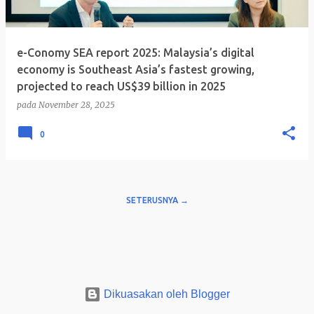
t
a
n
e-Conomy SEA report 2025: Malaysia’s digital
economy is Southeast Asia’s fastest growing,
projected to reach US$39 billion in 2025
pada
November 28, 2025
0
SETERUSNYA →
Dikuasakan oleh Blogger