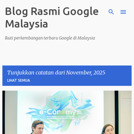
Blog Rasmi Google
Langkau ke kandungan utama
Malaysia
Ikuti perkembangan terbaru Google di Malaysia
Tunjukkan catatan dari November, 2025
LIHAT SEMUA
C
a
t
a