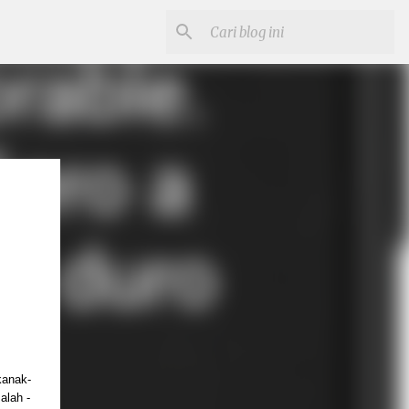
kanak-
lah - 