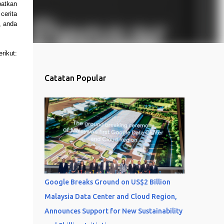
atkan 
erita 
 anda 
ikut: 
Catatan Popular
Google Breaks Ground on US$2 Billion
Malaysia Data Center and Cloud Region,
Announces Support for New Sustainability