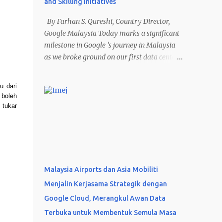
and Skilling Initiatives
By Farhan S. Qureshi, Country Director,
Google Malaysia Today marks a significant
milestone in Google ’s journey in Malaysia
as we broke ground on our first data center
and cloud region in the country at the “
Mantap Malaysia Bersama AI ” event. This
 dari 
US$2 billion investment in Elmina Business
boleh 
Park, Selangor, is a crucial step in our
tukar 
commitment to Malaysia’s digital future. As
the demand for Google Cloud’s AI
innovations and digital products continues
to grow, this new infrastructure will not only
meet those needs but also unlock immense
Malaysia Airports dan Asia Mobiliti
potential for local businesses and
Menjalin Kerjasama Strategik dengan
communities. The investments in Malaysia
Google Cloud, Merangkul Awan Data
are estimated to support more than US$3.2
billion in positive economic impact and
Terbuka untuk Membentuk Semula Masa