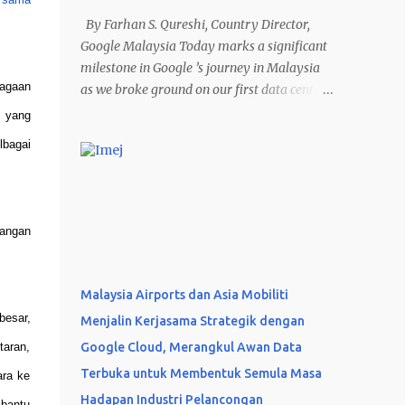
By Farhan S. Qureshi, Country Director,
Google Malaysia Today marks a significant
milestone in Google ’s journey in Malaysia
iagaan
as we broke ground on our first data center
and cloud region in the country at the “
l yang
Mantap Malaysia Bersama AI ” event. This
lbagai
US$2 billion investment in Elmina Business
Park, Selangor, is a crucial step in our
commitment to Malaysia’s digital future. As
the demand for Google Cloud’s AI
dangan
innovations and digital products continues
to grow, this new infrastructure will not only
meet those needs but also unlock immense
Malaysia Airports dan Asia Mobiliti
potential for local businesses and
besar,
Menjalin Kerjasama Strategik dengan
communities. The investments in Malaysia
taran,
Google Cloud, Merangkul Awan Data
are estimated to support more than US$3.2
billion in positive economic impact and
Terbuka untuk Membentuk Semula Masa
ara ke
create 26,500 jobs by 2030. Google has also
Hadapan Industri Pelancongan
mbantu