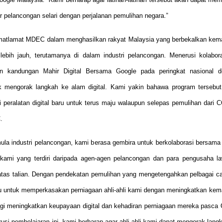
r pelancongan selari dengan perjalanan pemulihan negara.”
matlamat MDEC dalam menghasilkan rakyat Malaysia yang berbekalkan kem
 lebih jauh, terutamanya di dalam industri pelancongan. Menerusi kolabora
n kandungan Mahir Digital Bersama Google pada peringkat nasional d
 mengorak langkah ke alam digital. Kami yakin bahawa program tersebu
eralatan digital baru untuk terus maju walaupun selepas pemulihan dari 
.
a industri pelancongan, kami berasa gembira untuk berkolaborasi bersama
 kami yang terdiri daripada agen-agen pelancongan dan para pengusaha l
atas talian. Dengan pendekatan pemulihan yang mengetengahkan pelbagai c
satu untuk memperkasakan perniagaan ahli-ahli kami dengan meningkatkan kem
gi meningkatkan keupayaan digital dan kehadiran perniagaan mereka pasca 
si pembelajaran ini, kami berharap agar ahli-ahli kami dapat mengorak lang