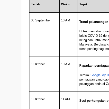
Tarikh
Waktu
Topik
30 September
10 AM
Trend pelancongan
Untuk memahami sen
krisis COVID-19 deng
keinginan untuk mela
Malaysia. Berdasark
trend penting bagi 
1 Oktober
10 AM
Paparkan perniaga
Terokai
Google My B
perniagaan yang da
pelanggan anda di G
1 Oktober
11 AM
Sesi perkongsian p