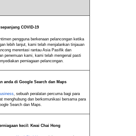
 sepanjang COVID-19
timen pengguna berkenaan pelancongan ketika
an lebih lanjut, kami telah menjalankan tinjauan
ncong merentasi rantau Asia Pasifik dan
an penemuan kami, kami telah mengenal pasti
menyediakan perniagaan pelancongan.
an anda di Google Search dan Maps
usiness
, sebuah peralatan percuma bagi para
pat menghubung dan berkomunikasi bersama para
oogle Search dan Maps.
erniagaan kecil: Kwai Chai Hong