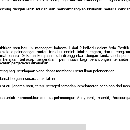
elancong dengan lebih mudah dan mengembangkan khalayak mereka dengan
bitkan baru-baru ini mendapati bahawa 1 dari 2 individu dalam Asia Pasifik 
 sektor pelancongan rantau tersebut adalah tidak seragam, dan merangkum
rmal baharu: Sekatan kerajaan telah dilonggarkan dengan tanda-tanda perm
an kerajaan terhadap pergerakan; permintaan bagi pelancongan tempata
ekatan pergerakan dikenakan.
enting bagi perniagaan yang dapat membantu pemulihan pelancongan:
umat berguna secara atas talian.
suatu jenama baru, tetapi persepsi terhadap keselamatan berlainan dari neg
uan untuk merancakkan semula pelancongan Mesyuarat, Insentif, Persidang