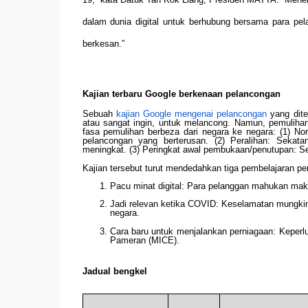
dalam dunia digital untuk berhubung bersama para p
berkesan.”
Kajian terbaru Google berkenaan pelancongan
Sebuah
kajian Google mengenai pelancongan
yang diter
atau sangat ingin, untuk melancong. Namun, pemulihan
fasa pemulihan berbeza dari negara ke negara: (1) No
pelancongan yang berterusan. (2) Peralihan: Sekat
meningkat. (3) Peringkat awal pembukaan/penutupan: S
Kajian tersebut turut mendedahkan tiga pembelajaran p
Pacu minat digital: Para pelanggan mahukan makl
Jadi relevan ketika COVID: Keselamatan mungkin 
negara.
Cara baru untuk menjalankan perniagaan: Keperl
Pameran (MICE).
Jadual bengkel