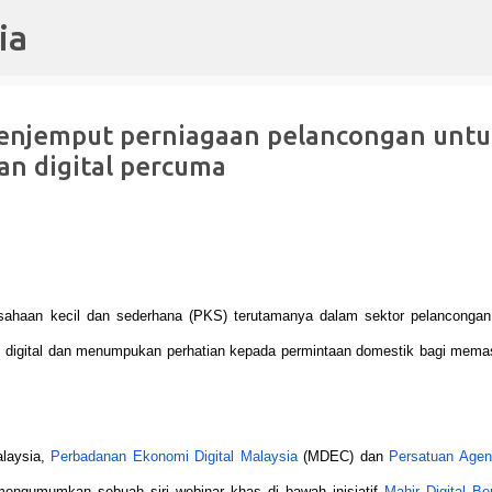
ia
Langkau ke kandungan utama
njemput perniagaan pelancongan untu
han digital percuma
sahaan kecil dan sederhana (PKS) terutamanya dalam sektor pelancongan
n digital dan menumpukan perhatian kepada permintaan domestik bagi mema
alaysia,
Perbadanan Ekonomi Digital Malaysia
(MDEC) dan
Persatuan Agen
ngumumkan sebuah siri webinar khas di bawah inisiatif
Mahir Digital B