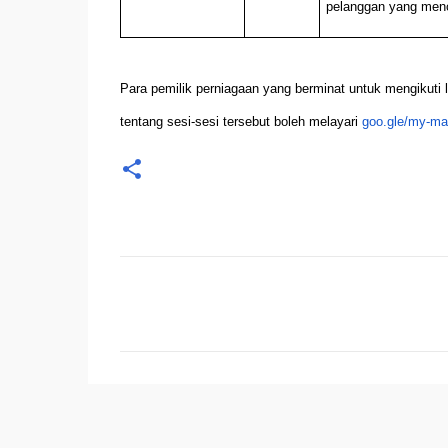
pelanggan yang menc
Para pemilik perniagaan yang berminat untuk mengikuti l
tentang sesi-sesi tersebut boleh melayari
goo.gle/my-mah
U
l
a
s
a
n