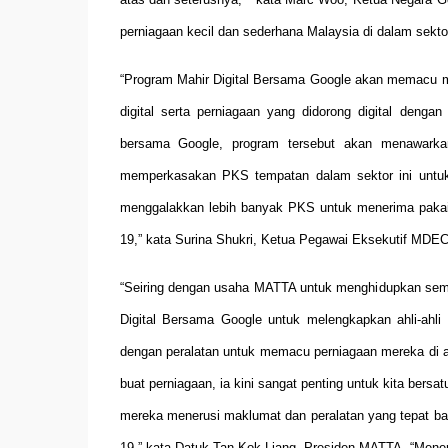
perniagaan kecil dan sederhana Malaysia di dalam sekto
“Program Mahir Digital Bersama Google akan memacu 
digital serta perniagaan yang didorong digital dengan
bersama Google, program tersebut akan menawarka
memperkasakan PKS tempatan dalam sektor ini untuk
menggalakkan lebih banyak PKS untuk menerima pakai p
19,” kata Surina Shukri, Ketua Pegawai Eksekutif MDEC
“Seiring dengan usaha MATTA untuk menghidupkan semul
Digital Bersama Google untuk melengkapkan ahli-ahli
dengan peralatan untuk memacu perniagaan mereka di 
buat perniagaan, ia kini sangat penting untuk kita ber
mereka menerusi maklumat dan peralatan yang tepat ba
19,” kata Datuk Tan Kok Liang, Presiden MATTA. “Meneru