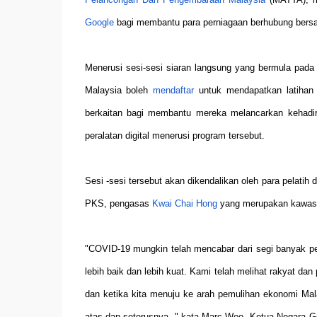
Google
bagi membantu para perniagaan berhubung bersam
Menerusi sesi-sesi siaran langsung yang bermula pada 
Malaysia boleh
mendaftar
untuk mendapatkan latihan 
berkaitan bagi membantu mereka melancarkan kehadi
peralatan digital menerusi program tersebut.
Sesi -sesi tersebut akan dikendalikan oleh para pelati
PKS, pengasas
Kwai Chai Hong
yang merupakan kawasa
"COVID-19 mungkin telah mencabar dari segi banyak perk
lebih baik dan lebih kuat. Kami telah melihat rakyat da
dan ketika kita menuju ke arah pemulihan ekonomi Mala
atas dan seterusnya, " kata Marc Woo, Ketua Negara Go