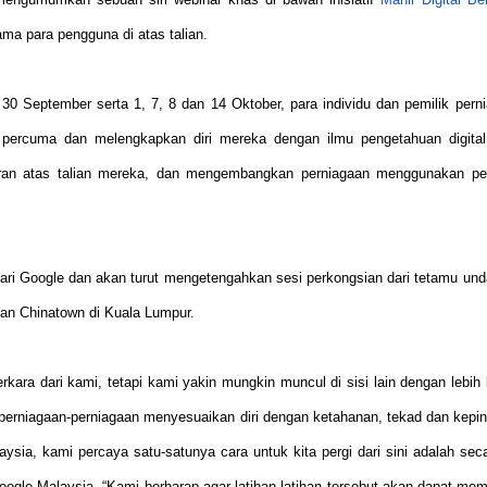
a para pengguna di atas talian.
30 September serta 1, 7, 8 dan 14 Oktober, para individu dan pemilik pern
percuma dan melengkapkan diri mereka dengan ilmu pengetahuan digita
ran atas talian mereka, dan mengembangkan perniagaan menggunakan pe
h dari Google dan akan turut mengetengahkan sesi perkongsian dari tetamu un
n Chinatown di Kuala Lumpur.
ara dari kami, tetapi kami yakin mungkin muncul di sisi lain dengan lebih 
n perniagaan-perniagaan menyesuaikan diri dengan ketahanan, tekad dan kepin
ysia, kami percaya satu-satunya cara untuk kita pergi dari sini adalah sec
ogle Malaysia. “Kami berharap agar latihan-latihan tersebut akan dapat me