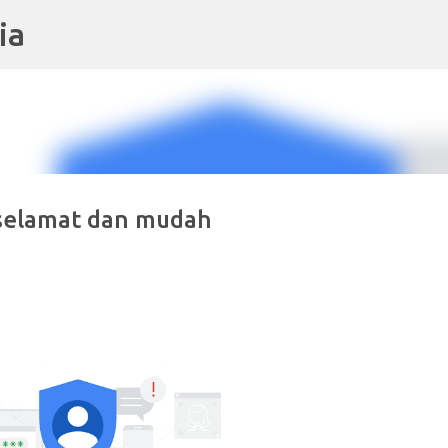
ia
Langkau ke kandungan utama
 selamat dan mudah