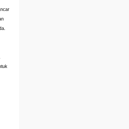
ancar
an
da.
a
tuk