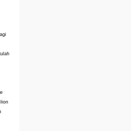
agi
tulah
ke
lion
h