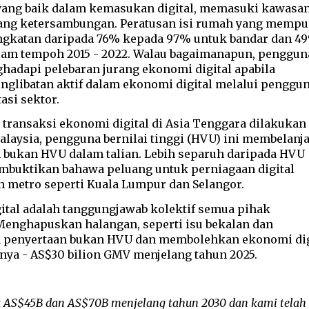
 yang baik dalam kemasukan digital, memasuki kawasa
rang ketersambungan. Peratusan isi rumah yang mempu
ngkatan daripada 76% kepada 97% untuk bandar dan 4
lam tempoh 2015 - 2022. Walau bagaimanapun, penggun
hadapi pelebaran jurang ekonomi digital apabila
englibatan aktif dalam ekonomi digital melalui penggu
si sektor.
 transaksi ekonomi digital di Asia Tenggara dilakukan
alaysia, pengguna bernilai tinggi (HVU) ini membelanj
h bukan HVU dalam talian. Lebih separuh daripada HVU
embuktikan bahawa peluang untuk perniagaan digital
 metro seperti Kuala Lumpur dan Selangor.
ital adalah tanggungjawab kolektif semua pihak
Menghapuskan halangan, seperti isu bekalan dan
n penyertaan bukan HVU dan membolehkan ekonomi dig
ya - AS$30 bilion GMV menjelang tahun 2025.
 AS$45B dan AS$70B menjelang tahun 2030 dan kami telah 