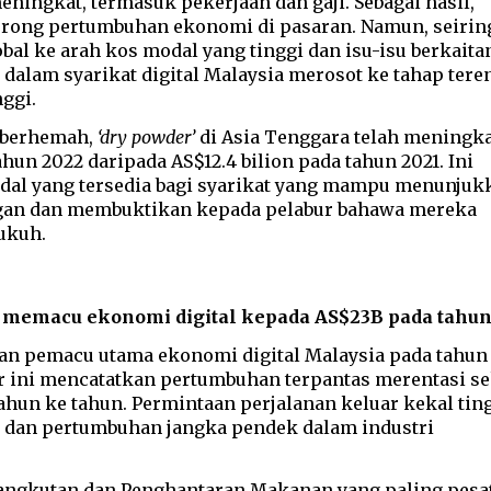
ningkat, termasuk pekerjaan dan gaji. Sebagai hasil,
rong pertumbuhan ekonomi di pasaran. Namun, seirin
bal ke arah kos modal yang tinggi dan isu-isu berkaita
 dalam syarikat digital Malaysia merosot ke tahap ter
ggi.
n berhemah,
‘dry powder’
di Asia Tenggara telah meningka
ahun 2022 daripada AS$12.4 bilion pada tahun 2021. Ini
al yang tersedia bagi syarikat yang mampu menunjuk
ungan dan membuktikan kepada pelabur bahawa mereka
ukuh.
 memacu ekonomi digital kepada AS$23B pada tahun
an pemacu utama ekonomi digital Malaysia pada tahun
or ini mencatatkan pertumbuhan terpantas merentasi se
hun ke tahun. Permintaan perjalanan keluar kekal ting
dan pertumbuhan jangka pendek dalam industri
ngkutan dan Penghantaran Makanan yang paling pesa