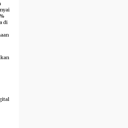
n
nyai
9%
a di
naan
akan
ital