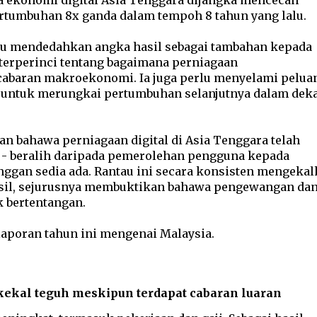
da ekonomi digital Asia Tenggara dijangka mencecah
ertumbuhan 8x ganda dalam tempoh 8 tahun yang lalu.
tu mendedahkan angka hasil sebagai tambahan kepada
erperinci tentang bagaimana perniagaan
abaran makroekonomi. Ia juga perlu menyelami pelua
 untuk merungkai pertumbuhan selanjutnya dalam dek
 bahawa perniagaan digital di Asia Tenggara telah
 - beralih daripada pemerolehan pengguna kepada
gan sedia ada. Rantau ini secara konsisten mengeka
il, sejurusnya membuktikan bahawa pengewangan da
 bertentangan.
laporan tahun ini mengenai Malaysia.
ekal teguh meskipun terdapat cabaran luaran