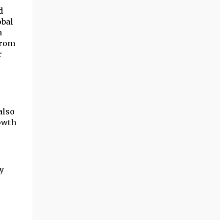
d 
bal 
 
rom 
 
lso 
owth 
 