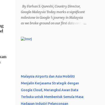
By Farhan S. Qureshi, Country Director,
Google Malaysia Today marks a significant
milestone in Google ’s journey in Malaysia
as we broke ground on our first data center
ng
and cloud region in the country at the “
ad
Mantap Malaysia Bersama AI ” event. This
US$2 billion investment in Elmina Business
Park, Selangor, is a crucial step in our
commitment to Malaysia’s digital future. As
lkan
the demand for Google Cloud’s AI
n
innovations and digital products continues
to grow, this new infrastructure will not only
meet those needs but also unlock immense
Malaysia Airports dan Asia Mobiliti
potential for local businesses and
Menjalin Kerjasama Strategik dengan
communities. The investments in Malaysia
Google Cloud, Merangkul Awan Data
are estimated to support more than US$3.2
billion in positive economic impact and
Terbuka untuk Membentuk Semula Masa
create 26,500 jobs by 2030. Google has also
Hadapan Industri Pelancongan