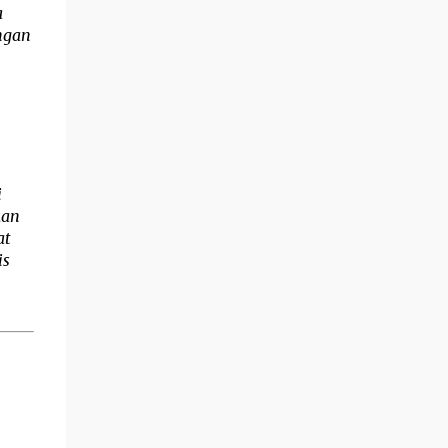
 
gan 
 
an 
t 
s 