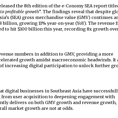
eased the 8th edition of the e-Conomy SEA report
 title
to profitable growth
”. The findings reveal that despite glo
a’s (SEA) gross merchandise value (GMV) continues an
8 billion, growing 11% year-on-year (YoY). The revenue f
d to hit $100 billion this year, recording 8x growth over
 revenue numbers in addition to GMV, providing a more 
celerated growth amidst macroeconomic headwinds. It a
of increasing digital participation to unlock further gr
 digital businesses in Southeast Asia have successfully
 from user acquisition to deepening engagement with 
ntly delivers on both GMV growth and revenue growth, 
all market growth are not at odds. 