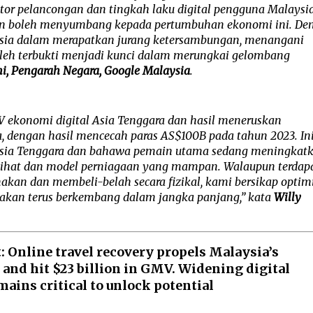
or pelancongan dan tingkah laku digital pengguna Malaysia
 boleh menyumbang kepada pertumbuhan ekonomi ini. Den
sia dalam merapatkan jurang ketersambungan, menangani 
oleh terbukti menjadi kunci dalam merungkai gelombang 
i, Pengarah Negara, Google Malaysia
.
 ekonomi digital Asia Tenggara dan hasil meneruskan 
engan hasil mencecah paras AS$100B pada tahun 2023. Ini
sia Tenggara dan bahawa pemain utama sedang meningkatk
sihat dan model perniagaan yang mampan. Walaupun terdapa
akan dan membeli-belah secara fizikal, kami bersikap optimi
 akan terus berkembang dalam jangka panjang,” kata 
Willy 
 Online travel recovery propels Malaysia’s
and hit $23 billion in GMV. Widening digital
mains critical to unlock potential