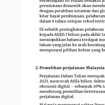
Perbelanjaan isi rumah semakin me
permintaan domestik akan mendo
dengan peralihan serantau dan glo
kitar hayat pembiayaan, pelaburan
dalam 6 tahun selepas rekod tertin
Di sebalik peningkatan pelabura
kepada AS$15.7 bilion pada akhir t
menunjukkan bahawa terdapat mod
laluan yang jelas ke arah keunt
mempunyai pilihan keluar yang k
Pemulihan perjalanan Malaysia
Perjalanan Dalam Talian merupak
2023, mencecah AS$4 bilion. Sekt
ekonomi digital – sebanyak 49% ta
mendorong pemulihan berterusan 
perjalanan digital.
Malaysia mempunyai sektor Penga