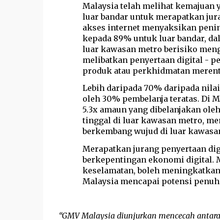
Malaysia telah melihat kemajuan
luar bandar untuk merapatkan ju
akses internet menyaksikan peni
kepada 89% untuk luar bandar, da
luar kawasan metro berisiko meng
melibatkan penyertaan digital - p
produk atau perkhidmatan merenta
Lebih daripada 70% daripada nilai
oleh 30% pembelanja teratas. Di M
5.3x amaun yang dibelanjakan ole
tinggal di luar kawasan metro, m
berkembang wujud di luar kawasan
Merapatkan jurang penyertaan dig
berkepentingan ekonomi digital. 
keselamatan, boleh meningkatka
Malaysia mencapai potensi penuhn
“GMV Malaysia diunjurkan mencecah antara