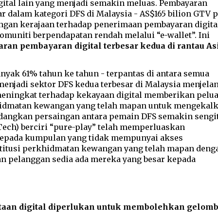
ital lain yang menjadi semakin meluas. Pembayaran
ar dalam kategori DFS di Malaysia - AS$165 bilion GTV
p
ongan kerajaan terhadap penerimaan pembayaran digita
muniti berpendapatan rendah melalui “e-wallet”. Ini
aran pembayaran digital terbesar kedua di rantau As
nyak 61% tahun ke tahun - terpantas di antara semua
menjadi sektor DFS kedua terbesar di Malaysia menjela
meningkat terhadap kekayaan digital memberikan pelu
khidmatan kewangan yang telah mapan untuk mengekal
dangkan persaingan antara pemain DFS semakin sengit
Tech) berciri “pure-play” telah memperluaskan
epada kumpulan yang tidak mempunyai akses
titusi perkhidmatan kewangan yang telah mapan deng
n pelanggan sedia ada mereka yang besar kepada
aan digital diperlukan untuk membolehkan gelomb