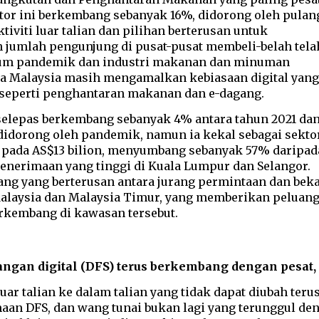
tor ini berkembang sebanyak 16%, didorong oleh pulan
iviti luar talian dan pilihan berterusan untuk
jumlah pengunjung di pusat-pusat membeli-belah tela
lum pandemik dan industri makanan dan minuman
 Malaysia masih mengamalkan kebiasaan digital yang
eperti penghantaran makanan dan e-dagang.
elepas berkembang sebanyak 4% antara tahun 2021 da
idorong oleh pandemik, namun ia kekal sebagai sekto
a pada AS$13 bilion, menyumbang sebanyak 57% daripad
nerimaan yang tinggi di Kuala Lumpur dan Selangor.
ang yang berterusan antara jurang permintaan dan bek
Malaysia dan Malaysia Timur, yang memberikan peluan
rkembang di kawasan tersebut.
an digital (DFS) terus berkembang dengan pesat, m
ar talian ke dalam talian yang tidak dapat diubah teru
n DFS, dan wang tunai bukan lagi yang terunggul de