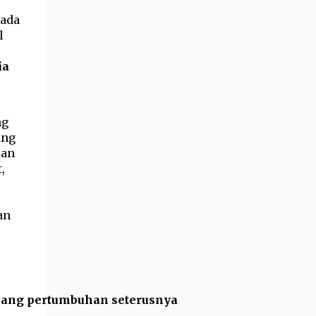
ada
l
ia
ng
ang
kan
,
an
ang pertumbuhan seterusnya