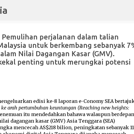
ia
Langkau ke kandungan utama
Pemulihan perjalanan dalam talian
Malaysia untuk berkembang sebanyak 7
alam Nilai Dagangan Kasar (GMV).
 kekal penting untuk merungkai potensi
ngeluarkan edisi ke-8 laporan e-Conomy SEA bertaju
 ke arah pertumbuhan keuntungan (Reaching new heights:
Penemuan itu mendedahkan bahawa walaupun berdepa
ilai dagangan kasar (GMV) Asia Tenggara (SEA)
angka mencecah AS$218 bilion, peningkatan sebanyak 1