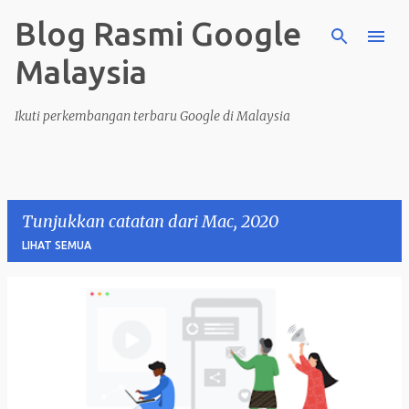
Blog Rasmi Google
Langkau ke kandungan utama
Malaysia
Ikuti perkembangan terbaru Google di Malaysia
Tunjukkan catatan dari Mac, 2020
LIHAT SEMUA
C
a
t
a